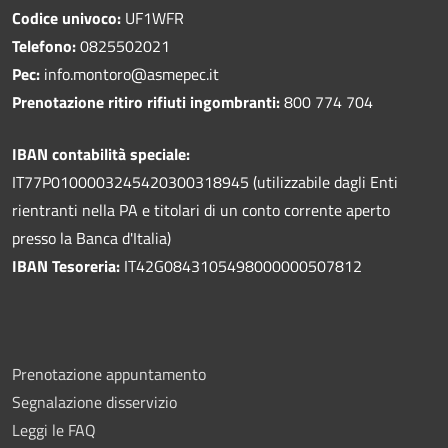
Codice univoco:
UF1WFR
Telefono:
0825502021
Pec:
info.montoro@asmepec.it
Prenotazione ritiro rifiuti ingombranti:
800 774 704
IBAN contabilità speciale:
IT77P0100003245420300318945 (utilizzabile dagli Enti
rientranti nella PA e titolari di un conto corrente aperto
presso la Banca d'Italia)
IBAN Tesoreria:
IT42G0843105498000000507812
Prenotazione appuntamento
Segnalazione disservizio
Leggi le FAQ