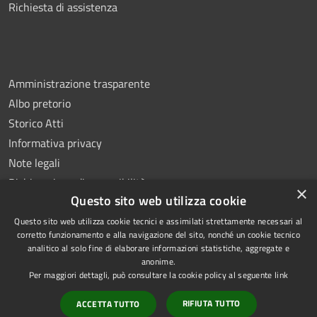
Richiesta di assistenza
Amministrazione trasparente
Albo pretorio
Storico Atti
Informativa privacy
Note legali
Dichiarazione di accessibilità
×
Questo sito web utilizza cookie
Questo sito web utilizza cookie tecnici e assimilati strettamente necessari al
corretto funzionamento e alla navigazione del sito, nonché un cookie tecnico
analitico al solo fine di elaborare informazioni statistiche, aggregate e
RSS
Copyright © 2026 • Comune di
anonime.
Accessibilità
Montoro • Powered by
Per maggiori dettagli, può consultare la cookie policy al seguente
link
Privacy
Municipium
Accesso
•
RIFIUTA TUTTO
ACCETTA TUTTO
Cookie
redazione