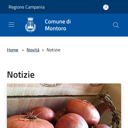
Salta al contenuto principale
Regione Campania
Comune di
Montoro
Home
>
Novità
>
Notizie
Notizie