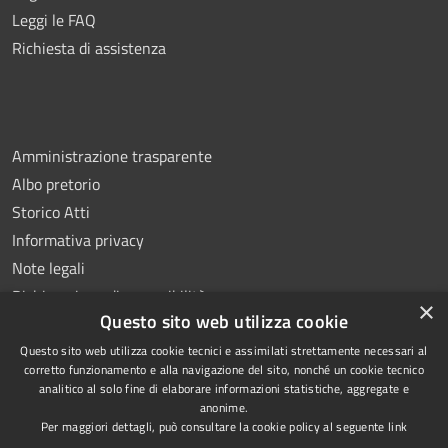
Leggi le FAQ
Richiesta di assistenza
Amministrazione trasparente
Albo pretorio
Storico Atti
Informativa privacy
Note legali
Dichiarazione di accessibilità
×
Questo sito web utilizza cookie
Questo sito web utilizza cookie tecnici e assimilati strettamente necessari al
corretto funzionamento e alla navigazione del sito, nonché un cookie tecnico
analitico al solo fine di elaborare informazioni statistiche, aggregate e
RSS
Copyright © 2026 • Comune di
anonime.
Accessibilità
Montoro • Powered by
Per maggiori dettagli, può consultare la cookie policy al seguente
link