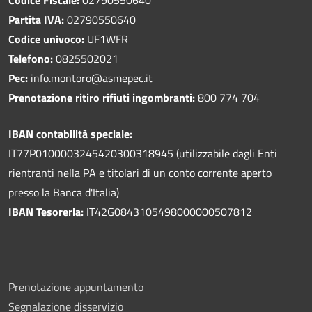
Partita IVA:
02790550640
Codice univoco:
UF1WFR
Telefono:
0825502021
Pec:
info.montoro@asmepec.it
Prenotazione ritiro rifiuti ingombranti:
800 774 704
IBAN contabilità speciale:
IT77P0100003245420300318945 (utilizzabile dagli Enti
rientranti nella PA e titolari di un conto corrente aperto
presso la Banca d'Italia)
IBAN Tesoreria:
IT42G0843105498000000507812
Prenotazione appuntamento
Segnalazione disservizio