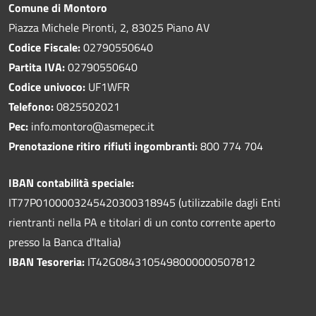
Comune di Montoro
Piazza Michele Pironti, 2, 83025 Piano AV
Codice Fiscale:
02790550640
Partita IVA:
02790550640
Codice univoco:
UF1WFR
Telefono:
0825502021
Pec:
info.montoro@asmepec.it
Prenotazione ritiro rifiuti ingombranti:
800 774 704
IBAN contabilità speciale:
IT77P0100003245420300318945 (utilizzabile dagli Enti
rientranti nella PA e titolari di un conto corrente aperto
presso la Banca d'Italia)
IBAN Tesoreria:
IT42G0843105498000000507812