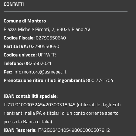
CONTATTI
Comune di Montoro
Piazza Michele Pironti, 2, 83025 Piano AV
Codice Fiscale:
02790550640
Partita IVA:
02790550640
Codice univoco:
UF1WFR
Telefono:
0825502021
Pec:
info.montoro@asmepec.it
Prenotazione ritiro rifiuti ingombranti:
800 774 704
IBAN contabilità speciale:
IT77P0100003245420300318945 (utilizzabile dagli Enti
rientranti nella PA e titolari di un conto corrente aperto
presso la Banca d'Italia)
IBAN Tesoreria:
IT42G0843105498000000507812