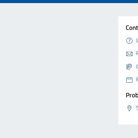
Cont
Prob