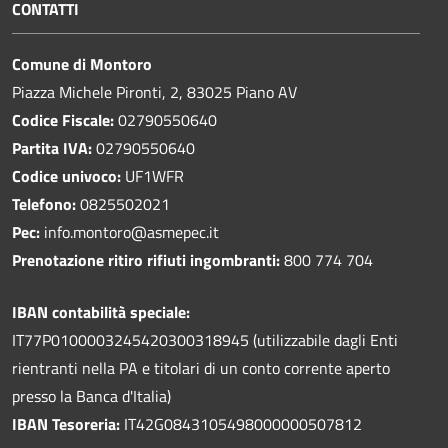
CONTATTI
Comune di Montoro
Piazza Michele Pironti, 2, 83025 Piano AV
Codice Fiscale:
02790550640
Partita IVA:
02790550640
Codice univoco:
UF1WFR
Telefono:
0825502021
Pec:
info.montoro@asmepec.it
Prenotazione ritiro rifiuti ingombranti:
800 774 704
IBAN contabilità speciale:
IT77P0100003245420300318945 (utilizzabile dagli Enti
rientranti nella PA e titolari di un conto corrente aperto
presso la Banca d'Italia)
IBAN Tesoreria:
IT42G0843105498000000507812