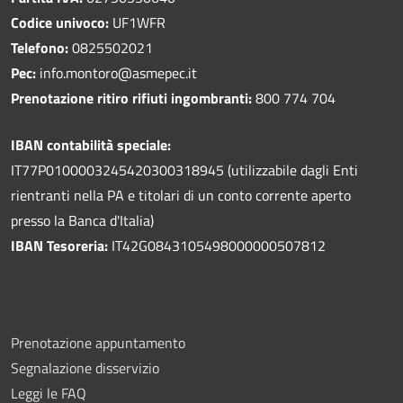
Codice univoco:
UF1WFR
Telefono:
0825502021
Pec:
info.montoro@asmepec.it
Prenotazione ritiro rifiuti ingombranti:
800 774 704
IBAN contabilità speciale:
IT77P0100003245420300318945 (utilizzabile dagli Enti
rientranti nella PA e titolari di un conto corrente aperto
presso la Banca d'Italia)
IBAN Tesoreria:
IT42G0843105498000000507812
Prenotazione appuntamento
Segnalazione disservizio
Leggi le FAQ