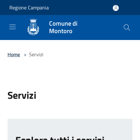
Salta al contenuto principale
Regione Campania
Comune di
Montoro
Home
>
Servizi
Servizi
Esplora tutti i servizi