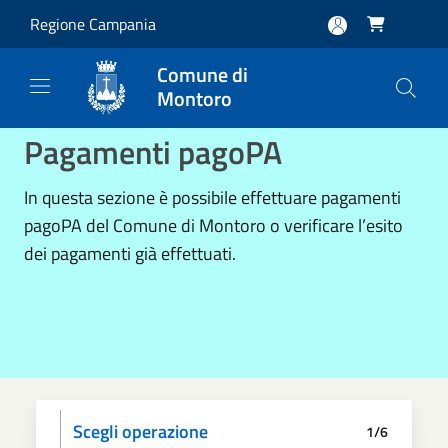
Salta al contenuto principale
Regione Campania

Comune di
Montoro
Pagamenti pagoPA
In questa sezione è possibile effettuare pagamenti
pagoPA del Comune di Montoro o verificare l’esito
dei pagamenti già effettuati.
Scegli operazione
1/6
Informativa privacy
Scegli il pagamento
Dati anagrafici
Paga
Riepilogo