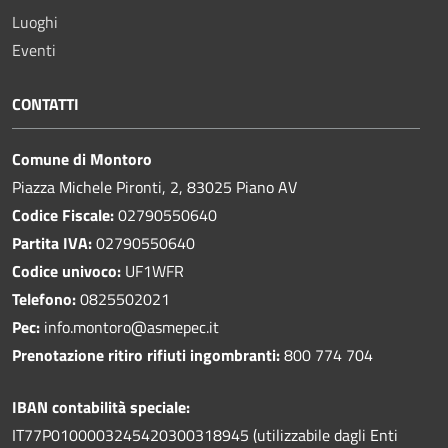
Luoghi
Eventi
CONTATTI
Comune di Montoro
Piazza Michele Pironti, 2, 83025 Piano AV
Codice Fiscale:
02790550640
Partita IVA:
02790550640
Codice univoco:
UF1WFR
Telefono:
0825502021
Pec:
info.montoro@asmepec.it
Prenotazione ritiro rifiuti ingombranti:
800 774 704
IBAN contabilità speciale:
IT77P0100003245420300318945 (utilizzabile dagli Enti