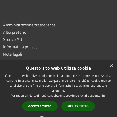
Amministrazione trasparente
Albo pretorio
Storico Atti
Informativa privacy
Note legali
Dichiarazione di accessibilità
×
Questo sito web utilizza cookie
Questo sito web utilizza cookie tecnici e assimilati strettamente necessari al
corretto funzionamento e alla navigazione del sito, nonché un cookie tecnico
analitico al solo fine di elaborare informazioni statistiche, aggregate e
RSS
Copyright © 2026 • Comune di
anonime.
Accessibilità
Montoro • Powered by
Per maggiori dettagli, può consultare la cookie policy al seguente
link
Privacy
Municipium
Accesso
•
RIFIUTA TUTTO
ACCETTA TUTTO
Cookie
redazione
Mappa del sito