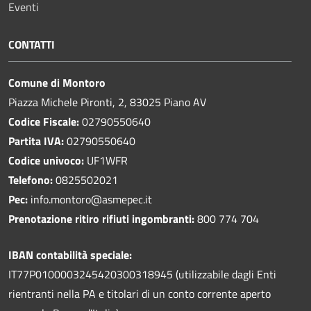
Eventi
CONTATTI
Comune di Montoro
Piazza Michele Pironti, 2, 83025 Piano AV
Codice Fiscale:
02790550640
Partita IVA:
02790550640
Codice univoco:
UF1WFR
Telefono:
0825502021
Pec:
info.montoro@asmepec.it
Prenotazione ritiro rifiuti ingombranti:
800 774 704
IBAN contabilità speciale:
IT77P0100003245420300318945 (utilizzabile dagli Enti
rientranti nella PA e titolari di un conto corrente aperto