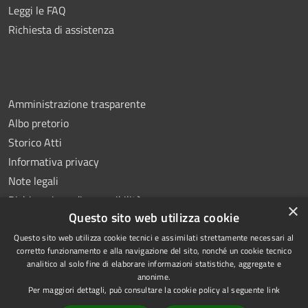
Leggi le FAQ
Richiesta di assistenza
Amministrazione trasparente
Albo pretorio
Storico Atti
Informativa privacy
Note legali
Dichiarazione di accessibilità
×
Questo sito web utilizza cookie
Questo sito web utilizza cookie tecnici e assimilati strettamente necessari al
corretto funzionamento e alla navigazione del sito, nonché un cookie tecnico
analitico al solo fine di elaborare informazioni statistiche, aggregate e
RSS
Copyright © 2026 • Comune di
anonime.
Accessibilità
Montoro • Powered by
Per maggiori dettagli, può consultare la cookie policy al seguente
link
Privacy
Municipium
Accesso
•