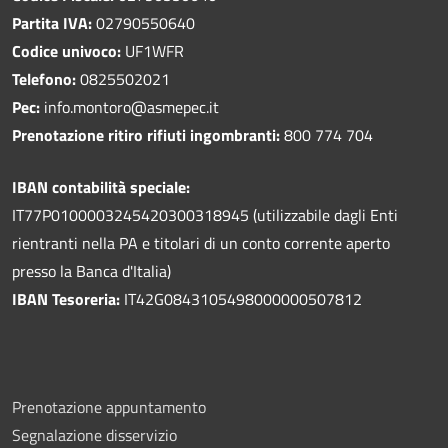
Partita IVA:
02790550640
Codice univoco:
UF1WFR
Telefono:
0825502021
Pec:
info.montoro@asmepec.it
Prenotazione ritiro rifiuti ingombranti:
800 774 704
IBAN contabilità speciale:
IT77P0100003245420300318945 (utilizzabile dagli Enti
rientranti nella PA e titolari di un conto corrente aperto
presso la Banca d'Italia)
IBAN Tesoreria:
IT42G0843105498000000507812
Prenotazione appuntamento
Segnalazione disservizio