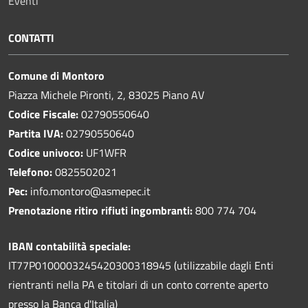
Eventi
CONTATTI
Comune di Montoro
Piazza Michele Pironti, 2, 83025 Piano AV
Codice Fiscale:
02790550640
Partita IVA:
02790550640
Codice univoco:
UF1WFR
Telefono:
0825502021
Pec:
info.montoro@asmepec.it
Prenotazione ritiro rifiuti ingombranti:
800 774 704
IBAN contabilità speciale:
IT77P0100003245420300318945 (utilizzabile dagli Enti
rientranti nella PA e titolari di un conto corrente aperto
presso la Banca d'Italia)