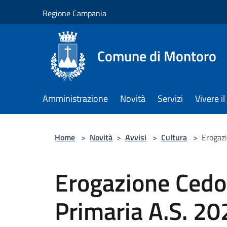
Salta al contenuto principale
Regione Campania
Comune di Montoro
Amministrazione
Novità
Servizi
Vivere 
Home
>
Novità
>
Avvisi
>
Cultura
>
Erogazi
Erogazione Cedol
Primaria A.S. 2