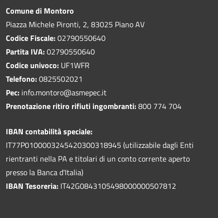
Comune di Montoro
Piazza Michele Pironti, 2, 83025 Piano AV
Codice Fiscale:
02790550640
Partita IVA:
02790550640
Codice univoco:
UF1WFR
Telefono:
0825502021
Pec:
info.montoro@asmepec.it
Prenotazione ritiro rifiuti ingombranti:
800 774 704
IBAN contabilità speciale:
IT77P0100003245420300318945 (utilizzabile dagli Enti
rientranti nella PA e titolari di un conto corrente aperto
presso la Banca d'Italia)
IBAN Tesoreria:
IT42G0843105498000000507812