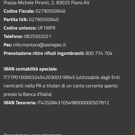
Piazza Michele Pironti, 2, 83025 Piano AV
Codice Fiscale:
02790550640
Partita IVA:
02790550640
Codice univoco:
UF1WFR
Telefono:
0825502021
Pec:
info.montoro@asmepec.it
Prenotazione ritiro rifiuti ingombranti:
800 774 704
IBAN contabilità speciale:
IT77P0100003245420300318945 (utilizzabile dagli Enti
rientranti nella PA e titolari di un conto corrente aperto
presso la Banca d'Italia)
IBAN Tesoreria:
IT42G0843105498000000507812
Prenotazione appuntamento