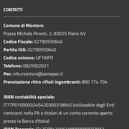
CONTATTI
Comune di Montoro
Piazza Michele Pironti, 2, 83025 Piano AV
Codice Fiscale:
02790550640
Partita IVA:
02790550640
Codice univoco:
UF1WFR
Telefono:
0825502021
Pec:
info.montoro@asmepec.it
Prenotazione ritiro rifiuti ingombranti:
800 774 704
IBAN contabilità speciale:
IT77P0100003245420300318945 (utilizzabile dagli Enti
rientranti nella PA e titolari di un conto corrente aperto
presso la Banca d'Italia)
IBAN Tesoreria:
IT42G0843105498000000507812