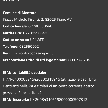
Comune di Montoro
Piazza Michele Pironti, 2, 83025 Piano AV
Codice Fiscale:
02790550640
Partita IVA:
02790550640
Codice univoco:
UF1WFR
Telefono:
0825502021
Pec:
info.montoro@asmepec.it
Prenotazione ritiro rifiuti ingombranti:
800 774 704
IBAN contabilità speciale:
IT77P0100003245420300318945 (utilizzabile dagli Enti
rientranti nella PA e titolari di un conto corrente aperto
presso la Banca d'Italia)
IBAN Tesoreria:
IT42G0843105498000000507812