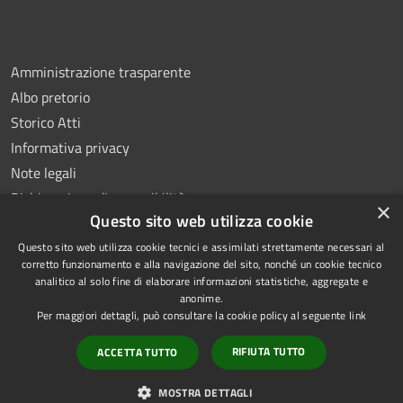
Amministrazione trasparente
Albo pretorio
Storico Atti
Informativa privacy
Note legali
Dichiarazione di accessibilità
×
Questo sito web utilizza cookie
Questo sito web utilizza cookie tecnici e assimilati strettamente necessari al
corretto funzionamento e alla navigazione del sito, nonché un cookie tecnico
analitico al solo fine di elaborare informazioni statistiche, aggregate e
RSS
Copyright © 2026 • Comune di
anonime.
Accessibilità
Montoro • Powered by
Per maggiori dettagli, può consultare la cookie policy al seguente
link
Privacy
Municipium
Accesso
•
RIFIUTA TUTTO
ACCETTA TUTTO
Cookie
redazione
Mappa del sito
MOSTRA DETTAGLI