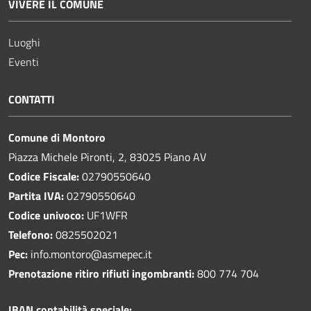
VIVERE IL COMUNE
Luoghi
Eventi
CONTATTI
Comune di Montoro
Piazza Michele Pironti, 2, 83025 Piano AV
Codice Fiscale:
02790550640
Partita IVA:
02790550640
Codice univoco:
UF1WFR
Telefono:
0825502021
Pec:
info.montoro@asmepec.it
Prenotazione ritiro rifiuti ingombranti:
800 774 704
IBAN contabilità speciale: