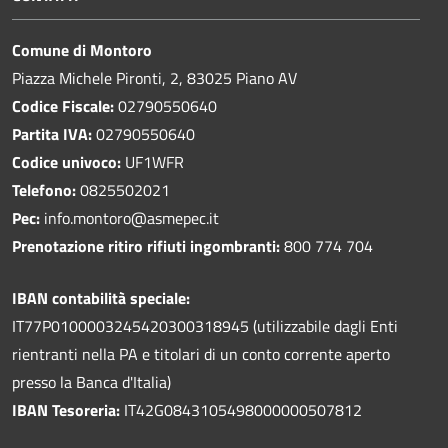
Comune di Montoro
Piazza Michele Pironti, 2, 83025 Piano AV
Codice Fiscale:
02790550640
Partita IVA:
02790550640
Codice univoco:
UF1WFR
Telefono:
0825502021
Pec:
info.montoro@asmepec.it
Prenotazione ritiro rifiuti ingombranti:
800 774 704
IBAN contabilità speciale:
IT77P0100003245420300318945 (utilizzabile dagli Enti
rientranti nella PA e titolari di un conto corrente aperto
presso la Banca d'Italia)
IBAN Tesoreria:
IT42G0843105498000000507812