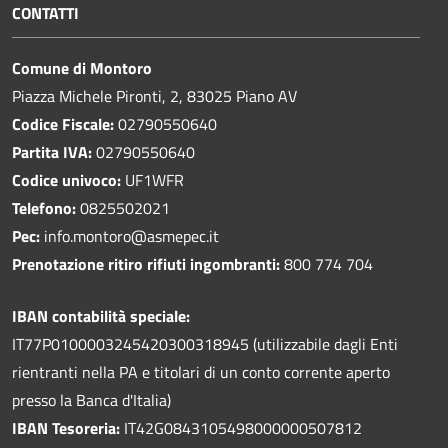
CONTATTI
Comune di Montoro
Piazza Michele Pironti, 2, 83025 Piano AV
Codice Fiscale:
02790550640
Partita IVA:
02790550640
Codice univoco:
UF1WFR
Telefono:
0825502021
Pec:
info.montoro@asmepec.it
Prenotazione ritiro rifiuti ingombranti:
800 774 704
IBAN contabilità speciale:
IT77P0100003245420300318945 (utilizzabile dagli Enti
rientranti nella PA e titolari di un conto corrente aperto
presso la Banca d'Italia)
IBAN Tesoreria:
IT42G0843105498000000507812