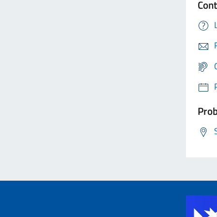
Cont
Prob