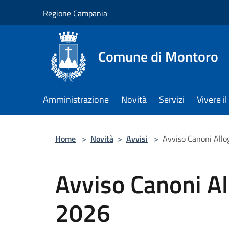
Salta al contenuto principale
Regione Campania
Comune di Montoro
Amministrazione
Novità
Servizi
Vivere 
Home
>
Novità
>
Avvisi
>
Avviso Canoni All
Avviso Canoni A
2026