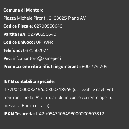
Comune di Montoro
Piazza Michele Pironti, 2, 83025 Piano AV
Codice Fiscale:
02790550640
Partita IVA:
02790550640
Codice univoco:
UF1WFR
Telefono:
0825502021
Pec:
info.montoro@asmepec.it
Prenotazione ritiro rifiuti ingombranti:
800 774 704
IBAN contabilità speciale:
IT77P0100003245420300318945 (utilizzabile dagli Enti
rientranti nella PA e titolari di un conto corrente aperto
presso la Banca d'Italia)
IBAN Tesoreria:
IT42G0843105498000000507812