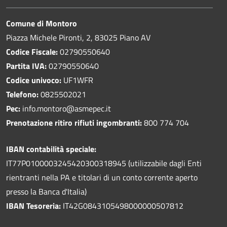
Comune di Montoro
Piazza Michele Pironti, 2, 83025 Piano AV
Codice Fiscale:
02790550640
Partita IVA:
02790550640
Codice univoco:
UF1WFR
Telefono:
0825502021
Pec:
info.montoro@asmepec.it
Prenotazione ritiro rifiuti ingombranti:
800 774 704
IBAN contabilità speciale:
IT77P0100003245420300318945 (utilizzabile dagli Enti
rientranti nella PA e titolari di un conto corrente aperto
presso la Banca d'Italia)
IBAN Tesoreria:
IT42G0843105498000000507812