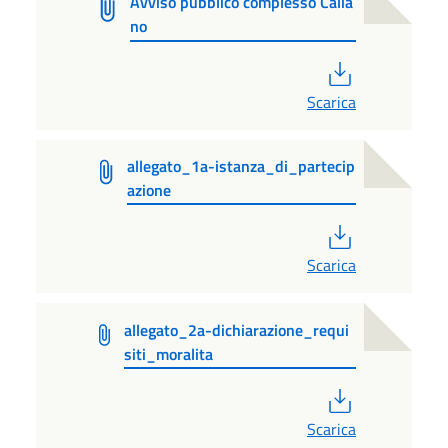
Avviso pubblico complesso Calia
no
PDF
Scarica
allegato_1a-istanza_di_partecip
azione
PDF
Scarica
allegato_2a-dichiarazione_requi
siti_moralita
PDF
Scarica