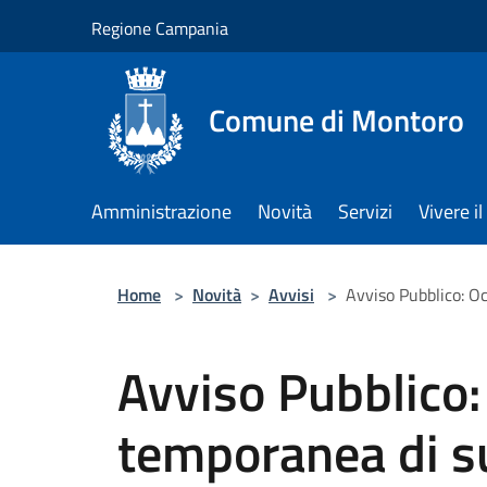
Salta al contenuto principale
Regione Campania
Comune di Montoro
Amministrazione
Novità
Servizi
Vivere 
Home
>
Novità
>
Avvisi
>
Avviso Pubblico: Oc
Avviso Pubblico
temporanea di s