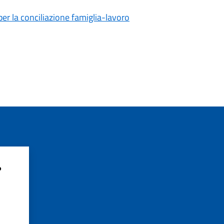
er la conciliazione famiglia-lavoro
?