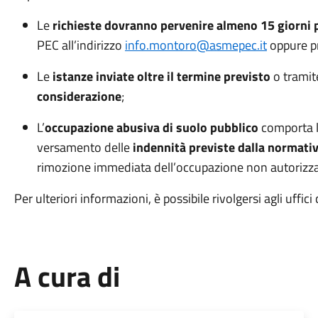
Le
richieste
dovranno
pervenire almeno 15 giorni 
PEC all’indirizzo
info.montoro@asmepec.it
oppure pr
Le
istanze inviate oltre il termine previsto
o tramite
considerazione
;
L’
occupazione abusiva di suolo pubblico
comporta l
versamento delle
indennità previste dalla normati
rimozione immediata dell’occupazione non autorizza
Per ulteriori informazioni, è possibile rivolgersi agli uffi
A cura di