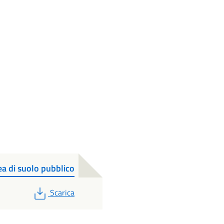
a di suolo pubblico
PDF
Scarica