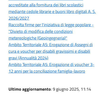
accreditate alla fornitura dei libri scolastici
mediante cedole librarie e buoni libro digitali A. S.
2026/2027
Raccolta firme per l'iniziativa di legge popolare -
"Divieto di modifica delle condizioni
metereologiche (Geoingegneria)"
Ambito Territoriale A5: Erogazione di Assegni di
cura e voucher per disabili gravissimi e disabili
gravi (Annualità 2024)
Ambito Territoriale A5: Erogazione di voucher 3-
12 anni per la conciliazione famiglia-lavoro
Ultimo aggiornamento
: 9 giugno 2025, 11:14