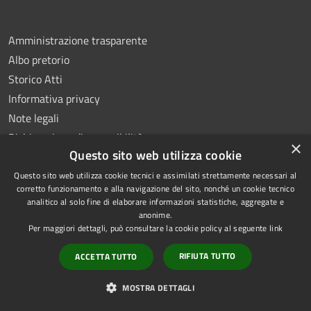
Amministrazione trasparente
Albo pretorio
Storico Atti
Informativa privacy
Note legali
Dichiarazione di accessibilità
×
Questo sito web utilizza cookie
Questo sito web utilizza cookie tecnici e assimilati strettamente necessari al
corretto funzionamento e alla navigazione del sito, nonché un cookie tecnico
analitico al solo fine di elaborare informazioni statistiche, aggregate e
RSS
Copyright © 2026 • Comune di
anonime.
Accessibilità
Montoro • Powered by
Per maggiori dettagli, può consultare la cookie policy al seguente
link
Privacy
Municipium
Accesso
•
RIFIUTA TUTTO
ACCETTA TUTTO
Cookie
redazione
Mappa del sito
MOSTRA DETTAGLI