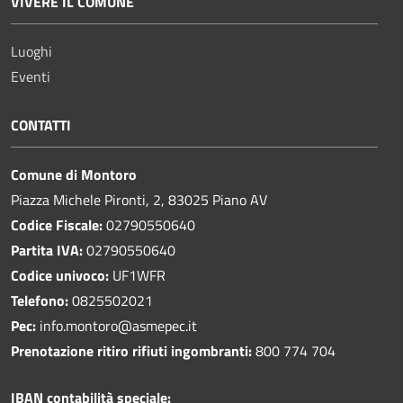
VIVERE IL COMUNE
Luoghi
Eventi
CONTATTI
Comune di Montoro
Piazza Michele Pironti, 2, 83025 Piano AV
Codice Fiscale:
02790550640
Partita IVA:
02790550640
Codice univoco:
UF1WFR
Telefono:
0825502021
Pec:
info.montoro@asmepec.it
Prenotazione ritiro rifiuti ingombranti:
800 774 704
IBAN contabilità speciale: