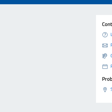
Cont
Prob