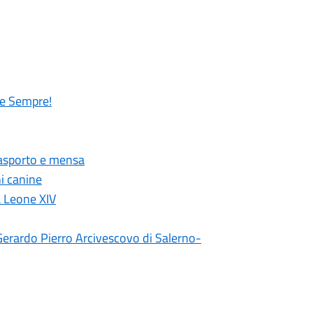
re Sempre!
trasporto e mensa
ni canine
a Leone XIV
Gerardo Pierro Arcivescovo di Salerno-