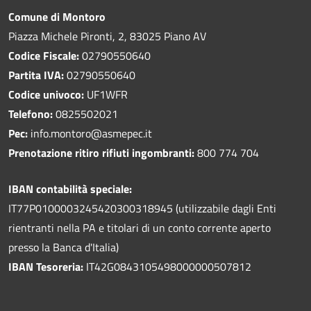
Comune di Montoro
Piazza Michele Pironti, 2, 83025 Piano AV
Codice Fiscale:
02790550640
Partita IVA:
02790550640
Codice univoco:
UF1WFR
Telefono:
0825502021
Pec:
info.montoro@asmepec.it
Prenotazione ritiro rifiuti ingombranti:
800 774 704
IBAN contabilità speciale:
IT77P0100003245420300318945 (utilizzabile dagli Enti
rientranti nella PA e titolari di un conto corrente aperto
presso la Banca d'Italia)
IBAN Tesoreria:
IT42G0843105498000000507812