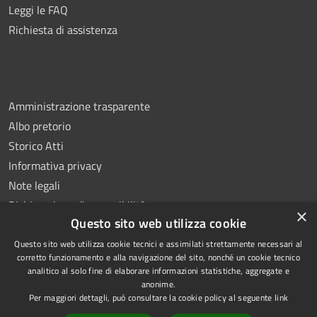
Leggi le FAQ
Richiesta di assistenza
Amministrazione trasparente
Albo pretorio
Storico Atti
Informativa privacy
Note legali
Dichiarazione di accessibilità
×
Questo sito web utilizza cookie
Questo sito web utilizza cookie tecnici e assimilati strettamente necessari al
corretto funzionamento e alla navigazione del sito, nonché un cookie tecnico
analitico al solo fine di elaborare informazioni statistiche, aggregate e
RSS
Copyright © 2026 • Comune di
anonime.
Accessibilità
Montoro • Powered by
Per maggiori dettagli, può consultare la cookie policy al seguente
link
Privacy
Municipium
Accesso
•