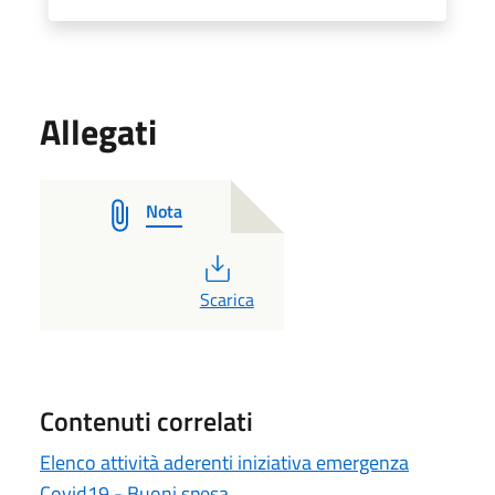
Allegati
Nota
PDF
Scarica
Contenuti correlati
Elenco attività aderenti iniziativa emergenza
Covid19 - Buoni spesa