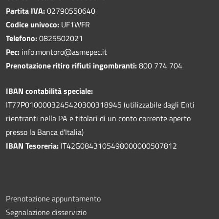
Partita IVA:
02790550640
Codice univoco:
UF1WFR
Telefono:
0825502021
Pec:
info.montoro@asmepec.it
Prenotazione ritiro rifiuti ingombranti:
800 774 704
IBAN contabilità speciale:
IT77P0100003245420300318945 (utilizzabile dagli Enti
rientranti nella PA e titolari di un conto corrente aperto
presso la Banca d'Italia)
IBAN Tesoreria:
IT42G0843105498000000507812
Prenotazione appuntamento
Segnalazione disservizio