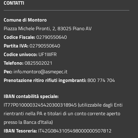
CONTATTI
Comune di Montoro
Piazza Michele Pironti, 2, 83025 Piano AV
Codice Fiscale:
02790550640
Partita IVA:
02790550640
Codice univoco:
UF1WFR
Telefono:
0825502021
Pec:
info.montoro@asmepec.it
Prenotazione ritiro rifiuti ingombranti:
800 774 704
IBAN contabilità speciale:
IT77P0100003245420300318945 (utilizzabile dagli Enti
rientranti nella PA e titolari di un conto corrente aperto
presso la Banca d'Italia)
IBAN Tesoreria:
IT42G0843105498000000507812