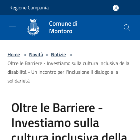
Salta al contenuto principale
Regione Campania
Comune di
Montoro
Home
>
Novità
>
Notizie
>
Oltre le Barriere - Investiamo sulla cultura inclusiva della
disabilità - Un incontro per l'inclusione il dialogo e la
solidarietà
Oltre le Barriere -
Investiamo sulla
cultura inclusiva della