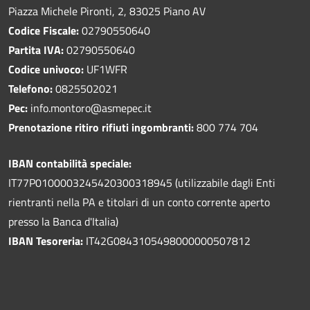
Piazza Michele Pironti, 2, 83025 Piano AV
Codice Fiscale:
02790550640
Partita IVA:
02790550640
Codice univoco:
UF1WFR
Telefono:
0825502021
Pec:
info.montoro@asmepec.it
Prenotazione ritiro rifiuti ingombranti:
800 774 704
IBAN contabilità speciale:
IT77P0100003245420300318945 (utilizzabile dagli Enti
rientranti nella PA e titolari di un conto corrente aperto
presso la Banca d'Italia)
IBAN Tesoreria:
IT42G0843105498000000507812