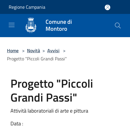
Salta al contenuto principale
Regione Campania
Comune di
Montoro
Home
>
Novità
>
Avvisi
>
Progetto "Piccoli Grandi Passi"
Progetto "Piccoli
Grandi Passi"
Attività laboratoriali di arte e pittura
Data :