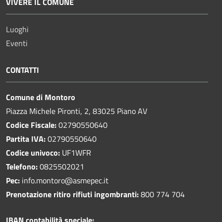
VIVERE IL COMUNE
Luoghi
Eventi
CONTATTI
Comune di Montoro
Piazza Michele Pironti, 2, 83025 Piano AV
Codice Fiscale:
02790550640
Partita IVA:
02790550640
Codice univoco:
UF1WFR
Telefono:
0825502021
Pec:
info.montoro@asmepec.it
Prenotazione ritiro rifiuti ingombranti:
800 774 704
IBAN contabilità speciale: