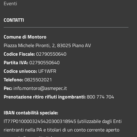
Eventi
CONTATTI
Comune di Montoro
Piazza Michele Pironti, 2, 83025 Piano AV
Codice Fiscale:
02790550640
Partita IVA:
02790550640
Codice univoco:
UF1WFR
Telefono:
0825502021
Pec:
info.montoro@asmepec.it
Prenotazione ritiro rifiuti ingombranti:
800 774 704
IBAN contabilità speciale:
IT77P0100003245420300318945 (utilizzabile dagli Enti
rientranti nella PA e titolari di un conto corrente aperto