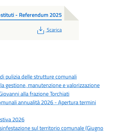
ostituti - Referendum 2025
PDF
Scarica
di pulizia delle strutture comunali
lla gestione, manutenzione e valorizzazione
iovanni alla frazione Torchiati
omunali annualità 2026 - Apertura termini
estiva 2026
isinfestazione sul territorio comunale (Giugno