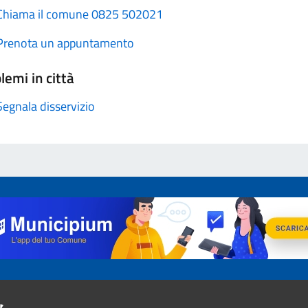
Chiama il comune 0825 502021
Prenota un appuntamento
lemi in città
Segnala disservizio