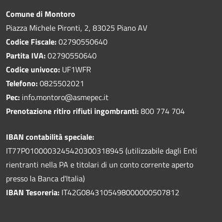
Comune di Montoro
Piazza Michele Pironti, 2, 83025 Piano AV
Codice Fiscale:
02790550640
Partita IVA:
02790550640
Codice univoco:
UF1WFR
Telefono:
0825502021
Pec:
info.montoro@asmepec.it
Prenotazione ritiro rifiuti ingombranti:
800 774 704
IBAN contabilità speciale:
IT77P0100003245420300318945 (utilizzabile dagli Enti
rientranti nella PA e titolari di un conto corrente aperto
presso la Banca d'Italia)
IBAN Tesoreria:
IT42G0843105498000000507812