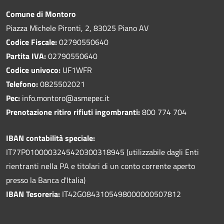
Comune di Montoro
Piazza Michele Pironti, 2, 83025 Piano AV
Codice Fiscale:
02790550640
Partita IVA:
02790550640
Codice univoco:
UF1WFR
Telefono:
0825502021
Pec:
info.montoro@asmepec.it
Prenotazione ritiro rifiuti ingombranti:
800 774 704
IBAN contabilità speciale:
IT77P0100003245420300318945 (utilizzabile dagli Enti
rientranti nella PA e titolari di un conto corrente aperto
presso la Banca d'Italia)
IBAN Tesoreria:
IT42G0843105498000000507812