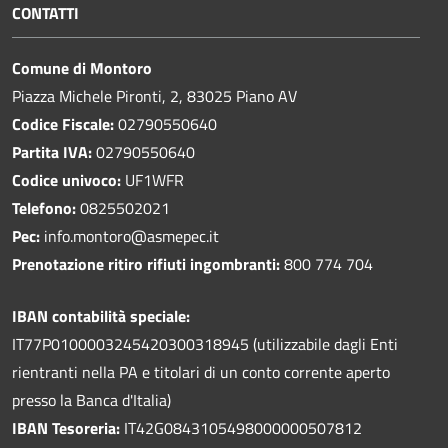
CONTATTI
Comune di Montoro
Piazza Michele Pironti, 2, 83025 Piano AV
Codice Fiscale:
02790550640
Partita IVA:
02790550640
Codice univoco:
UF1WFR
Telefono:
0825502021
Pec:
info.montoro@asmepec.it
Prenotazione ritiro rifiuti ingombranti:
800 774 704
IBAN contabilità speciale:
IT77P0100003245420300318945 (utilizzabile dagli Enti
rientranti nella PA e titolari di un conto corrente aperto
presso la Banca d'Italia)
IBAN Tesoreria:
IT42G0843105498000000507812