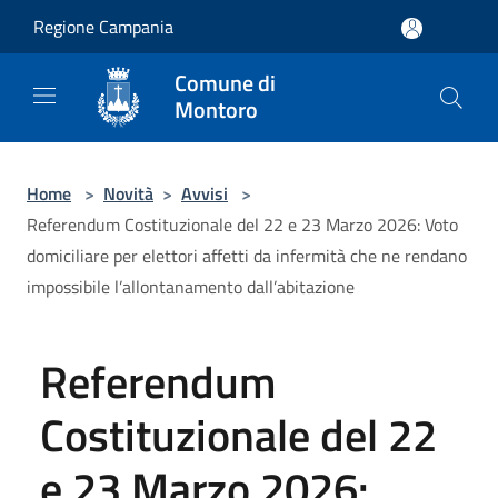
Salta al contenuto principale
Regione Campania
Comune di
Montoro
Home
>
Novità
>
Avvisi
>
Referendum Costituzionale del 22 e 23 Marzo 2026: Voto
domiciliare per elettori affetti da infermità che ne rendano
impossibile l’allontanamento dall’abitazione
Referendum
Costituzionale del 22
e 23 Marzo 2026: