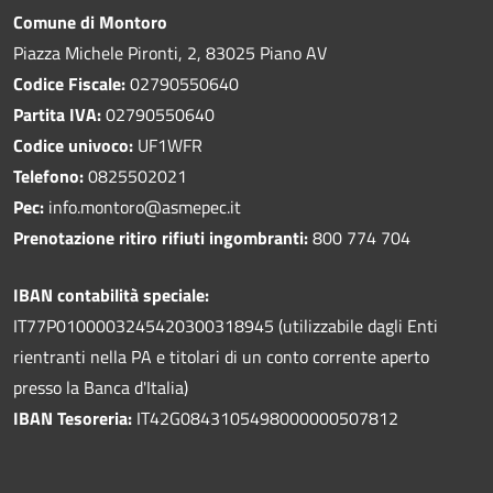
Comune di Montoro
Piazza Michele Pironti, 2, 83025 Piano AV
Codice Fiscale:
02790550640
Partita IVA:
02790550640
Codice univoco:
UF1WFR
Telefono:
0825502021
Pec:
info.montoro@asmepec.it
Prenotazione ritiro rifiuti ingombranti:
800 774 704
IBAN contabilità speciale:
IT77P0100003245420300318945 (utilizzabile dagli Enti
rientranti nella PA e titolari di un conto corrente aperto
presso la Banca d'Italia)
IBAN Tesoreria:
IT42G0843105498000000507812