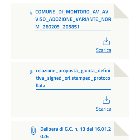
COMUNE_DI_MONTORO_AV_AV
VISO_ADOZIONE_VARIANTE_NOR
M_260205_205851
PDF
Scarica
relazione_proposta_giunta_defini
tiva_signed_ori.stamped_protoco
llata
PDF
Scarica
Delibera di G.C. n. 13 del 16.01.2
026