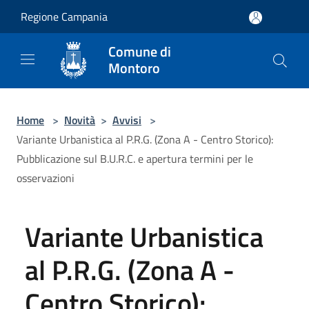
Salta al contenuto principale
Regione Campania
Comune di
Montoro
Home
>
Novità
>
Avvisi
>
Variante Urbanistica al P.R.G. (Zona A - Centro Storico):
Pubblicazione sul B.U.R.C. e apertura termini per le
osservazioni
Variante Urbanistica
al P.R.G. (Zona A -
Centro Storico):