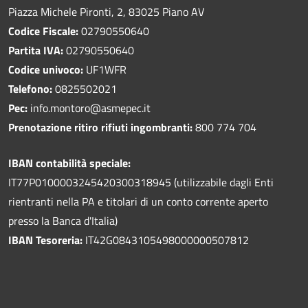
Piazza Michele Pironti, 2, 83025 Piano AV
Codice Fiscale:
02790550640
Partita IVA:
02790550640
Codice univoco:
UF1WFR
Telefono:
0825502021
Pec:
info.montoro@asmepec.it
Prenotazione ritiro rifiuti ingombranti:
800 774 704
IBAN contabilità speciale:
IT77P0100003245420300318945 (utilizzabile dagli Enti
rientranti nella PA e titolari di un conto corrente aperto
presso la Banca d'Italia)
IBAN Tesoreria:
IT42G0843105498000000507812