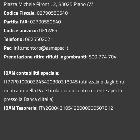
Piazza Michele Pironti, 2, 83025 Piano AV
Codice Fiscale:
02790550640
Partita IVA:
02790550640
Codice univoco:
UF1WFR
Telefono:
0825502021
Pec:
info.montoro@asmepec.it
Prenotazione ritiro rifiuti ingombranti:
800 774 704
IBAN contabilità speciale:
IT77P0100003245420300318945 (utilizzabile dagli Enti
rientranti nella PA e titolari di un conto corrente aperto
presso la Banca d'Italia)
IBAN Tesoreria:
IT42G0843105498000000507812