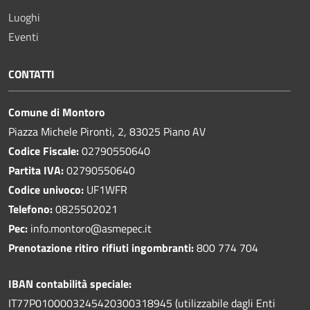
Luoghi
Eventi
CONTATTI
Comune di Montoro
Piazza Michele Pironti, 2, 83025 Piano AV
Codice Fiscale:
02790550640
Partita IVA:
02790550640
Codice univoco:
UF1WFR
Telefono:
0825502021
Pec:
info.montoro@asmepec.it
Prenotazione ritiro rifiuti ingombranti:
800 774 704
IBAN contabilità speciale:
IT77P0100003245420300318945 (utilizzabile dagli Enti