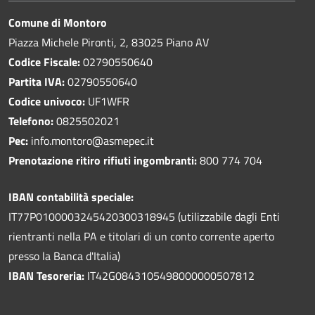
Comune di Montoro
Piazza Michele Pironti, 2, 83025 Piano AV
Codice Fiscale:
02790550640
Partita IVA:
02790550640
Codice univoco:
UF1WFR
Telefono:
0825502021
Pec:
info.montoro@asmepec.it
Prenotazione ritiro rifiuti ingombranti:
800 774 704
IBAN contabilità speciale:
IT77P0100003245420300318945 (utilizzabile dagli Enti
rientranti nella PA e titolari di un conto corrente aperto
presso la Banca d'Italia)
IBAN Tesoreria:
IT42G0843105498000000507812