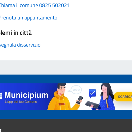
Chiama il comune 0825 502021
Prenota un appuntamento
lemi in città
Segnala disservizio