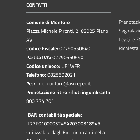
CONTATTI
Prenotaz
Comune di Montoro
Segnalazi
Piazza Michele Pironti, 2, 83025 Piano
Leggi le 
AV
Richiesta 
Codice Fiscale:
02790550640
Partita IVA:
02790550640
Codice univoco:
UF1WFR
Telefono:
0825502021
Pec:
info.montoro@asmepec.it
Prenotazione ritiro rifiuti ingombranti:
800 774 704
IBAN contabilità speciale:
IT77P0100003245420300318945
(utilizzabile dagli Enti rientranti nella