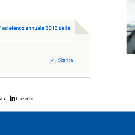
ed elenco annuale 2015 delle
PDF
Scarica
ram
LinkedIn