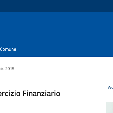
il Comune
ario 2015
Ved
ercizio Finanziario