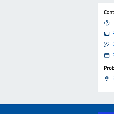
Cont
Prob