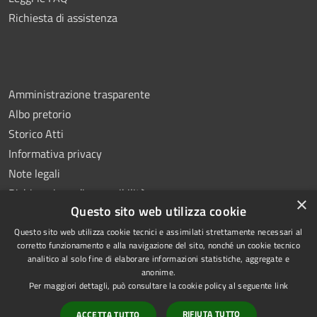
Richiesta di assistenza
Amministrazione trasparente
Albo pretorio
Storico Atti
Informativa privacy
Note legali
Dichiarazione di accessibilità
×
Questo sito web utilizza cookie
Questo sito web utilizza cookie tecnici e assimilati strettamente necessari al
corretto funzionamento e alla navigazione del sito, nonché un cookie tecnico
analitico al solo fine di elaborare informazioni statistiche, aggregate e
RSS
Copyright © 2026 • Comune di
anonime.
Accessibilità
Montoro • Powered by
Per maggiori dettagli, può consultare la cookie policy al seguente
link
Privacy
Municipium
Accesso
•
RIFIUTA TUTTO
ACCETTA TUTTO