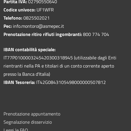
Partita IVA:
02790550640
Codice univoco:
UF1WFR
Telefono:
0825502021
Pec:
info.montoro@asmepec.it
Prenotazione ritiro rifiuti ingombranti:
800 774 704
IBAN contabilità speciale:
IT77P0100003245420300318945 (utilizzabile dagli Enti
rientranti nella PA e titolari di un conto corrente aperto
presso la Banca d'Italia)
IBAN Tesoreria:
IT42G0843105498000000507812
Prenotazione appuntamento
Segnalazione disservizio
Leggi le FAQ