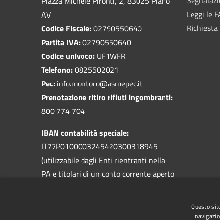
Segnalazi
Piazza Michele Pironti, 2, 83025 Piano
Leggi le 
AV
Richiesta 
Codice Fiscale:
02790550640
Partita IVA:
02790550640
Codice univoco:
UF1WFR
Telefono:
0825502021
Pec:
info.montoro@asmepec.it
Prenotazione ritiro rifiuti ingombranti:
800 774 704
IBAN contabilità speciale:
IT77P0100003245420300318945
(utilizzabile dagli Enti rientranti nella
PA e titolari di un conto corrente aperto
presso la Banca d'Italia)
IBAN Tesoreria:
Questo sito
IT42G0843105498000000507812
navigazio