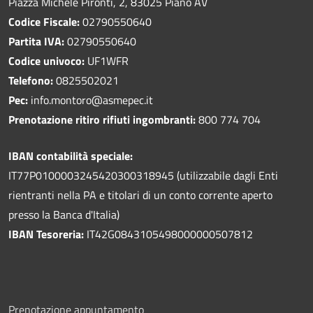
Piazza Michele Pironti, 2, 83025 Piano AV
Codice Fiscale:
02790550640
Partita IVA:
02790550640
Codice univoco:
UF1WFR
Telefono:
0825502021
Pec:
info.montoro@asmepec.it
Prenotazione ritiro rifiuti ingombranti:
800 774 704
IBAN contabilità speciale:
IT77P0100003245420300318945 (utilizzabile dagli Enti
rientranti nella PA e titolari di un conto corrente aperto
presso la Banca d'Italia)
IBAN Tesoreria:
IT42G0843105498000000507812
Prenotazione appuntamento